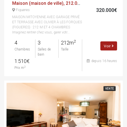
Maison (maison de ville), 212.00 m², 4 chambres, calle del poeta apel·les mestres
320.000€
Figueres
MAISON MITOYENNE AVEC GARAGE PRIVÉ
ET TERRASSE AVEC OLIVIER À LES FORQUES
(FIGUERES) · 212 M ET 4 CHAMBRES
Imaginez rentrer chez vous, garer votr...
2
4
3
212m
Voir
Chambres
Salles de
Taille
bain
1.510€
depuis 16 heures
2
Prix m
VENTE