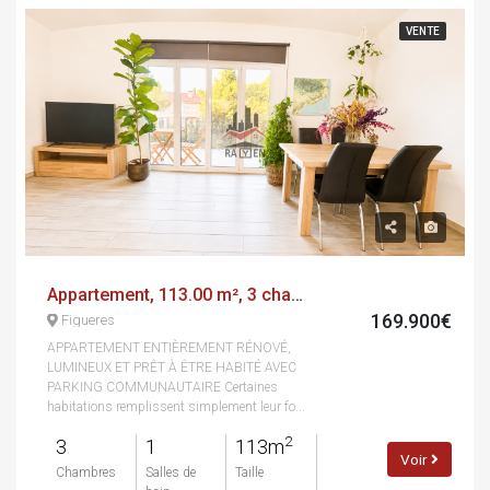
VENTE
Appartement, 113.00 m², 3 chambres, avenida de salvador dalí i domènech
169.900€
Figueres
APPARTEMENT ENTIÈREMENT RÉNOVÉ,
LUMINEUX ET PRÊT À ÊTRE HABITÉ AVEC
PARKING COMMUNAUTAIRE Certaines
habitations remplissent simplement leur fo...
2
3
1
113m
Voir
Chambres
Salles de
Taille