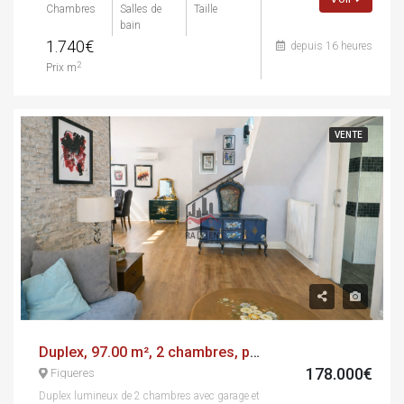
Chambres
Salles de
Taille
bain
1.740€
depuis 16 heures
2
Prix m
VENTE
Duplex, 97.00 m², 2 chambres, presque neuf
178.000€
Figueres
Duplex lumineux de 2 chambres avec garage et