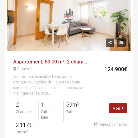
Appartement, 59.00 m², 2 chambres
124.900€
Figueres
Lumière, fonctionnalité et emplacement
pratique pour profiter de Figueres en toute
commodité. Cet appartement chaleureux se
distingue par sa distr...
2
2
1
59m
Voir
Chambres
Salles de
Taille
bain
2.117€
depuis 16 heures
2
Prix m