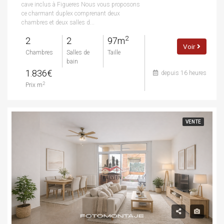
cave inclus à Figueres Nous vous proposons
ce charmant duplex comprenant deux
chambres et deux salles d...
2
2
2
97m
Voir
Chambres
Salles de
Taille
bain
1.836€
depuis 16 heures
2
Prix m
VENTE