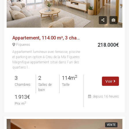
Appartement, 114.00 m², 3 chambres
218.000€
Figueres
Appartement lumineux avec terrasse, piscine
et parking en option à Creu de la Mà Figueres
Magnifique appartement situé dans l`un des
quartiers l...
2
3
2
114m
Voir
Chambres
Salles de
Taille
bain
1.913€
depuis 16 heures
2
Prix m
VENTE