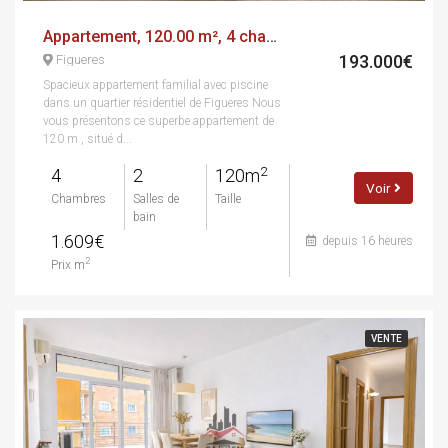
Appartement, 120.00 m², 4 chambres
193.000€
Figueres
Spacieux appartement familial avec piscine
dans un quartier résidentiel de Figueres Nous
vous présentons ce superbe appartement de
120 m , situé d...
2
4
2
120m
Voir
Chambres
Salles de
Taille
bain
1.609€
depuis 16 heures
2
Prix m
VENTE