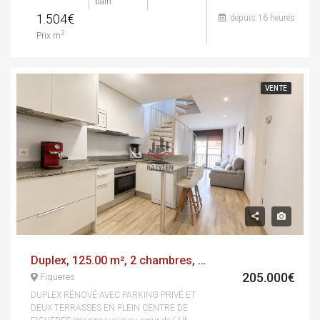
bain
1.504€
depuis 16 heures
2
Prix m
VENTE
Duplex, 125.00 m², 2 chambres, calle olot
205.000€
Figueres
DUPLEX RÉNOVÉ AVEC PARKING PRIVÉ ET
DEUX TERRASSES EN PLEIN CENTRE DE