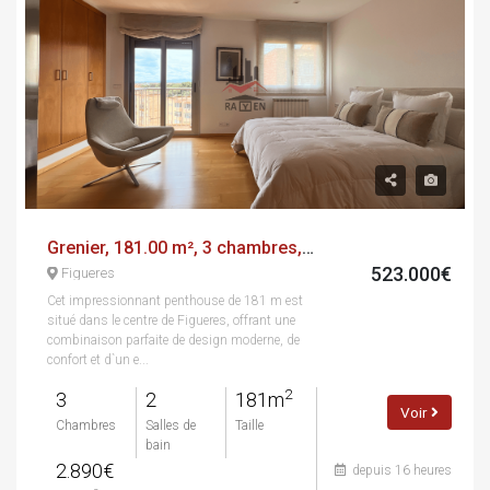
Grenier, 181.00 m², 3 chambres, presque neuf, calle museu dali
523.000€
Figueres
Cet impressionnant penthouse de 181 m est
situé dans le centre de Figueres, offrant une
combinaison parfaite de design moderne, de
confort et d`un e...
2
3
2
181m
Voir
Chambres
Salles de
Taille
bain
2.890€
depuis 16 heures