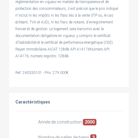
réglementation en vigueur en matière de transparence et de
protection des consommateurs, il est précisé que le prix indiqué
n`inclut ni les impôts ni les frais liés à la vente (ITP ou, le cas
échéant, TVA et AJD), ni les frais de notaire, d`enregistrement
foncier et de gestion. Le logement sera transmis avec la
documentation obligatoire en vigueur, y compris le certificat
d`habitabilité et le certificat de performance énergétique (CEE).
Rayen Immobiliària AICAT 12868 API A14176Número API:
A14176, número registro: 12868
Ref. 260330101 - Prix: 279.000€
Caractéristiques
Année de construction
2000
Nombre de salles de bains
3