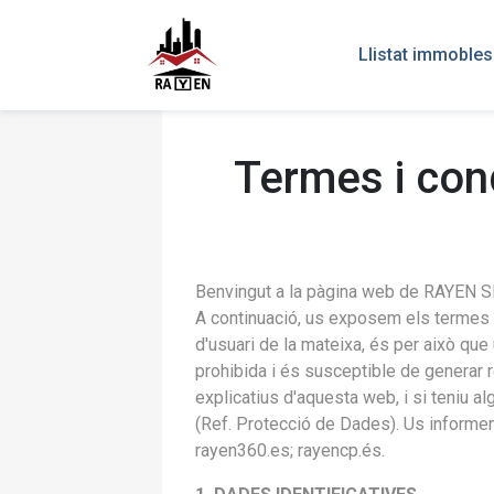
Llistat immobles
Termes i con
Benvingut a la pàgina web de RAYEN SL
A continuació, us exposem els termes i
d'usuari de la mateixa, és per això que 
prohibida i és susceptible de generar re
explicatius d'aquesta web, i si teniu 
(Ref. Protecció de Dades). Us informem
rayen360.es; rayencp.és.