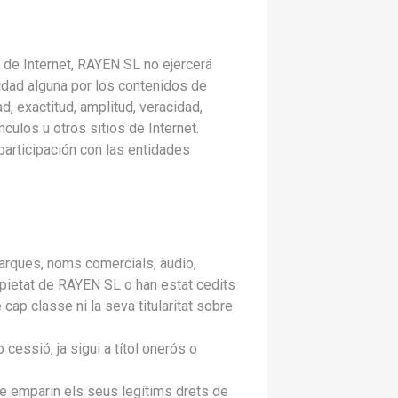
 de Internet, RAYEN SL no ejercerá
idad alguna por los contenidos de
ad, exactitud, amplitud, veracidad,
culos u otros sitios de Internet.
participación con las entidades
 marques, noms comercials, àudio,
ropietat de RAYEN SL o han estat cedits
cap classe ni la seva titularitat sobre
cessió, ja sigui a títol onerós o
ue emparin els seus legítims drets de