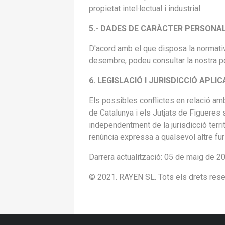
propietat intel·lectual i industrial.
5.- DADES DE CARÀCTER PERSONAL 
D'acord amb el que disposa la normat
desembre, podeu consultar la nostra p
6. LEGISLACIÓ I JURISDICCIÓ APLI
Els possibles conflictes en relació am
de Catalunya i els Jutjats de Figuere
independentment de la jurisdicció terri
renúncia expressa a qualsevol altre fu
Darrera actualització: 05 de maig de 2
© 2021. RAYEN SL. Tots els drets rese