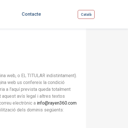
Contacte
Català
gina web, o EL TITULAR indistintament).
ina web us confereix la condició
ria a l'aquí prevista queda totalment
 aquest avís legal i altres textos
correu electrònic a
info@rayen360.com
ilització dels dominis següents: