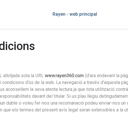
Rayen - web principal
dicions
 allotjada sota la URL
www.rayen360.com
(d'ara endavant la pà
 condicions d'ús de la web. La navegació a través d'aquesta pàg
us aconsellem la seva atenta lectura ja que tota utilització contrà
sponsabilitats davant del titular. Si us plau llegiu detingudament
algun dubte o voleu fer-nos una recomanació podeu enviar-nos un 
 que els termes del present avís legal seran extensibles a la ut