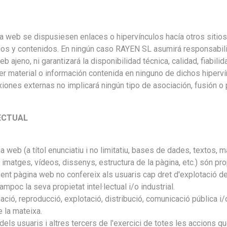
a web se dispusiesen enlaces o hipervínculos hacía otros sitios
itios y contenidos. En ningún caso RAYEN SL asumirá responsabil
b ajeno, ni garantizará la disponibilidad técnica, calidad, fiabilid
er material o información contenida en ninguno de dichos hipervín
xiones externas no implicará ningún tipo de asociación, fusión o 
LECTUAL
a web (a títol enunciatiu i no limitatiu, bases de dades, textos,
, imatges, vídeos, dissenys, estructura de la pàgina, etc.) són p
sent pàgina web no confereix als usuaris cap dret d'explotació de 
ampoc la seva propietat intel·lectual i/o industrial.
ió, reproducció, explotació, distribució, comunicació pública i/o 
e la mateixa.
ls usuaris i altres tercers de l'exercici de totes les accions q