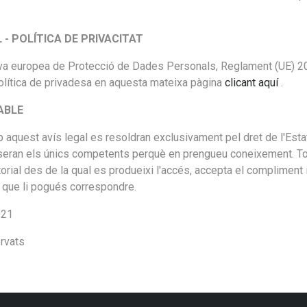
- POLÍTICA DE PRIVACITAT
iva europea de Protecció de Dades Personals, Reglament (UE) 2
olítica de privadesa en aquesta mateixa pàgina
clicant aquí
.
CABLE
b aquest avís legal es resoldran exclusivament pel dret de l'Est
s seran els únics competents perquè en prengueu coneixement. To
torial des de la qual es produeixi l'accés, accepta el complimen
r que li pogués correspondre.
021
rvats