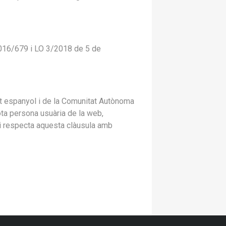
016/679 i LO 3/2018 de 5 de
at espanyol i de la Comunitat Autònoma
ta persona usuària de la web,
t i respecta aquesta clàusula amb