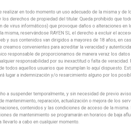
 realizar en todo momento un uso adecuado de la misma y de lo
 los derechos de propiedad del titular. Queda prohibido que todo
ión de virus informáticos) que provoque daños o alteraciones en
 la misma, reservándose RAYEN SL el derecho a excluir el acces
a web y sus contenidos van dirigidos a mayores de 18 años, en c
 creamos convenientes para acreditar la veracidad y autenticida
nico responsable de proporcionarnos de manera veraz los datos 
alquier responsabilidad por su inexactitud o falta de veracidad
e todos aquellos usuarios que incumplan lo aquí dispuesto. Esta
ará lugar a indemnización y/o resarcimiento alguno por los posi
ho a suspender temporalmente, y sin necesidad de previo aviso 
 mantenimiento, reparación, actualización o mejora de los servi
ormaciones, contenidos y las condiciones de acceso de la misma.
iones de mantenimiento se programarán en horarios de baja afluenc
 llevarlo a cabo en cualquier momento.