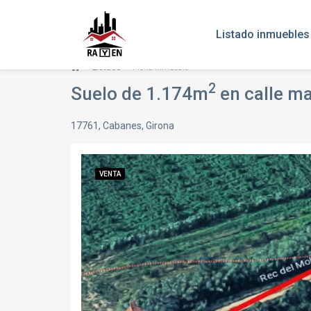
Listado inmuebles
Listado
Ficha inmueble
2
Suelo de 1.174m
en calle ma
17761, Cabanes, Girona
VENTA