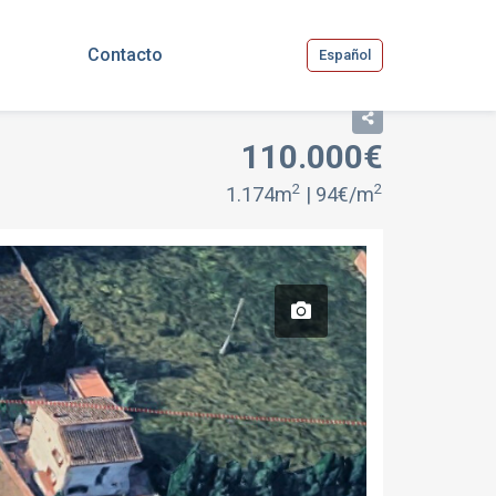
Contacto
Español
110.000€
2
2
1.174m
| 94€/m