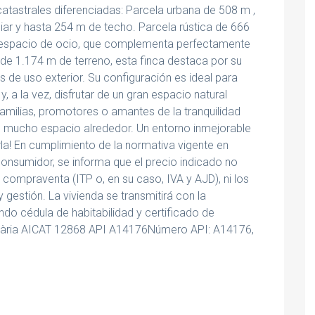
tastrales diferenciadas: Parcela urbana de 508 m ,
iliar y hasta 254 m de techo. Parcela rústica de 666
 o espacio de ocio, que complementa perfectamente
l de 1.174 m de terreno, esta finca destaca por su
es de uso exterior. Su configuración es ideal para
 a la vez, disfrutar de un gran espacio natural
amilias, promotores o amantes de la tranquilidad
 mucho espacio alrededor. Un entorno inmejorable
arla! En cumplimiento de la normativa vigente en
consumidor, se informa que el precio indicado no
 compraventa (ITP o, en su caso, IVA y AJD), ni los
y gestión. La vivienda se transmitirá con la
ndo cédula de habitabilidad y certificado de
iliària AICAT 12868 API A14176Número API: A14176,