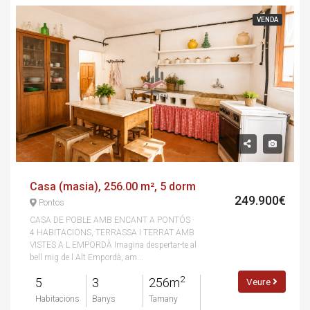
VENDA
Casa (masia), 256.00 m², 5 dorm
249.900€
Pontos
CASA DE POBLE AMB ENCANT A PONTÓS ·
4 HABITACIONS, TERRASSA I TERRAT AMB
VISTES A L EMPORDÀ Imagina despertar-te al
bell mig de l Alt Empordà, am...
2
5
3
256m
Veure
Habitacions
Banys
Tamany