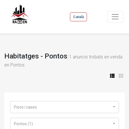
Català
Habitatges - Pontos
1
anuncis trobats en venda
en Pontos.
Pisos i cases
Pontos (1)