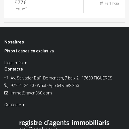
977€
Fa 1 hora
2
Preu m
Nosaltres
Pisos i cases en exclusiva
Llegir més
Contacte
Av. Salvador Dalí i Domènech, 7 baix 2 - 17600 FIGUERES
972 21 24 20 - WhatsApp 648 688 353
immo@rayen360.com
Contacte