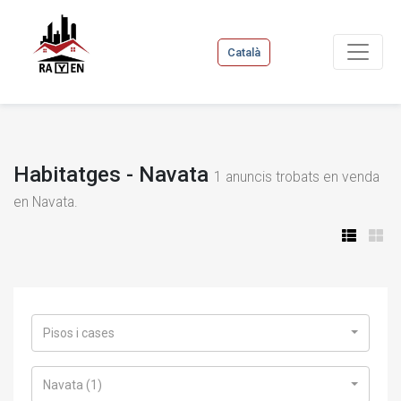
Català
Habitatges - Navata
1
anuncis trobats en venda
en Navata.
Pisos i cases
Navata (1)