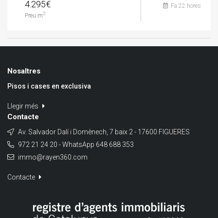
4.295€
Fa 22 hores
2
Preu m
Nosaltres
Pisos i cases en exclusiva
Llegir més
Contacte
Av. Salvador Dalí i Domènech, 7 baix 2 - 17600 FIGUERES
972 21 24 20 - WhatsApp 648 688 353
immo@rayen360.com
Contacte