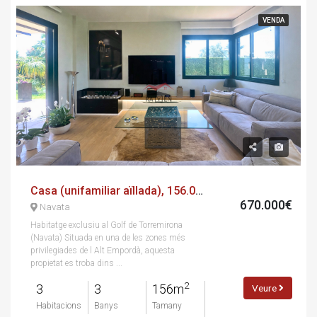
VENDA
Casa (unifamiliar aïllada), 156.00 m², 3 dorm, seminou
670.000€
Navata
Habitatge exclusiu al Golf de Torremirona
(Navata) Situada en una de les zones més
privilegiades de l Alt Empordà, aquesta
propietat es troba dins ...
2
3
3
156m
Veure
Habitacions
Banys
Tamany