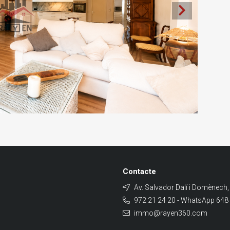
Contacte
Av. Salvador Dalí i Domènech,
972 21 24 20 - WhatsApp 648
immo@rayen360.com