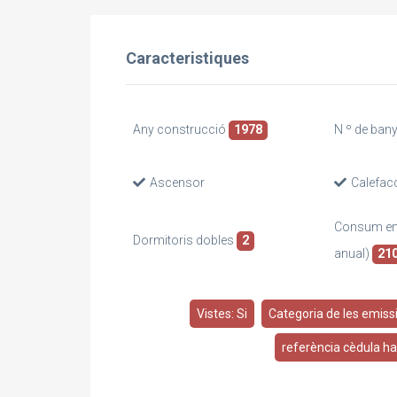
Caracteristiques
Any construcció
1978
N º de ban
Ascensor
Calefac
Consum ene
Dormitoris dobles
2
anual)
21
Vistes: Si
Categoria de les emissi
referència cèdula h