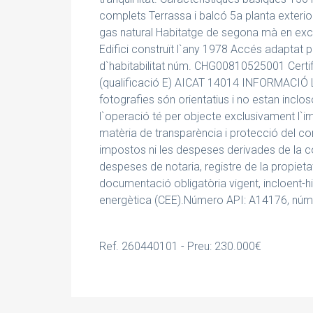
complets Terrassa i balcó 5a planta exteri
gas natural Habitatge de segona mà en excel
Edifici construït l`any 1978 Accés adaptat 
d`habitabilitat núm. CHG00810525001 Certi
(qualificació E) AICAT 14014 INFORMACIÓ LE
fotografies són orientatius i no estan inclos
l`operació té per objecte exclusivament l`
matèria de transparència i protecció del con
impostos ni les despeses derivades de la co
despeses de notaria, registre de la propieta
documentació obligatòria vigent, incloent-hi l
energètica (CEE).Número API: A14176, núme
Ref. 260440101 - Preu: 230.000€