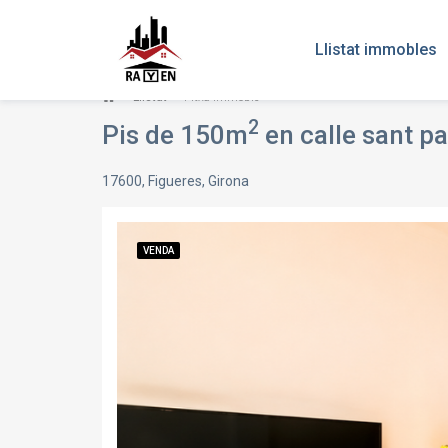
Llistat immobles
Llistat
Fitxa immoble
2
Pis de 150m
en calle sant p
17600, Figueres, Girona
VENDA