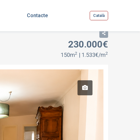
Contacte
Català
230.000€
2
2
150m
| 1.533€/m