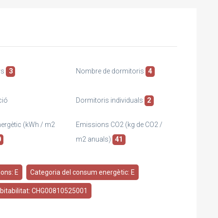
ys
3
Nombre de dormitoris
4
ció
Dormitoris individuals
2
rgètic (kWh / m2
Emissions CO2 (kg de CO2 /
0
m2 anuals)
41
ons: E
Categoria del consum energètic: E
abitabilitat: CHG00810525001