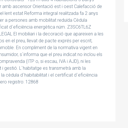
or amb ascensor Orientació est i oest Calefacció de
·lent estat Reforma integral realitzada fa 2 anys
per a persones amb mobilitat reduïda Cèdula
ficat d`eficiència energètica núm. Z3SC6TL6Z
GAL El mobiliari i la decoració que apareixen a les
os en el preu, llevat de pacte exprés per escrit;
immoble. En compliment de la normativa vigent en
sumidor, s`informa que el preu indicat no inclou els
mpravenda (ITP o, si escau, IVA i AJD), ni les
t i gestió. L`habitatge es transmetrà amb la
a cèdula d`habitabilitat i el certificat d`eficiència
ro registro: 12868