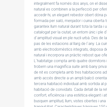
integralment fa només dos anys, on el disse
natural es combinen a la perfecció per oferir
accedir-hi, un elegant rebedor obert dóna 
formada per saló, menjador i cuina oberta 
garanteix llum natural durant tota la tarda 
catalogat per la ciutat, un entorn únic i ple 
d`amplitud visual en ple nucli urbà. Des de la
pas de les estacions al llarg de l`any. La 
amb electrodomèstics integrats, disposa de f
natural i incorpora un pràctic rebost que 
L`habitatge compta amb quatre dormitoris i 
trobem una magnífica suite amb bany privat i
de nit es completa amb tres habitacions ad
amb accés directe a un ampli balcó orientat a
tercera habitació individual amb sortida al p
habitació de convidats. Cada detall de la r
confort, eficiència i una estètica elegant i 
busquen amplitud, llum, vistes obertes i una 
tranquil·litat. Característiques bàsiques 150