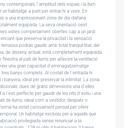
ny contemporani, l`amplitud dels espais i la llum
 un habitatge a punt per entrar-hi a viure. En
pas a una impressionant zona de dia diàfana
totalment equipada. La seva orientació oest
i unes vistes completament obertes cap a un jardí
d`encant que preserva la privacitat i la sensació
 terrassa podràs gaudir, amb total tranquil·litat, del
cuina, de disseny actual, està completament equipada
inestra al pati de llums per afavorir la ventilació
ofereix una gran capacitat d`emmagatzematge.
tres banys complets. Al costat de l`entrada hi
 banyera, ideal per preservar la intimitat. La zona
dicionals: dues de grans dimensions una d`elles
 l`est, perfecte per gaudir de les nits d`estiu i una
ati de llums, ideal com a vestidor, despatx o
eforma ha estat curosament pensat per oferir
atemporal. Un habitatge exclusiu per a aquells que
ubicació privilegiada sense renunciar a la
 m construïts · 128 m útils 4 habitacions 3 banys