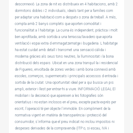
desconnexió. La zona de nit es distribueix en 4 habitacions, amb 2
dormitoris dobles i 2 individuals, ideals tant per a famílies com
per adaptar una habitació com a despatx o zona de treball. A més,
compta amb 2 banys complets que aporten comoditat i
funcionalitat a l habitatge. La cuina és independent, pràctica i molt
ben aprofitada, amb sortida a una terrassa/lavadero que aporta
ventilació i espai extra d emmagatzematge i bugaderia. L habitatge
ha estat cuidat amb detall i transmet una sensació càlida i
moderna gràcies als seus tons neutres, la lluminositat i la bona
distribució dels espais. Ubicat en una zona tranquil·la i residencial
de Figueres, envoltada de zones verdes i amb bona connexió amb
escoles, comerços, supermercats i principals accessos d entrada i
sortida de la ciutat. Una oportunitat ideal per a qui busca un pis
ampli, exterior i llest per entrar-hi a viure. INFORMACIÓ LEGAL El
mobiliari i la decoració que apareixen a les fotografies són
orientatius i no estan inclosos en el preu, excepte pacte exprés per
escrit; l`operació té per objecte l`immoble. En compliment de la
normativa vigent en matèria de transparència i protecció del
consumidor, s`informa que el preu indicat no inclou impostos ni
despeses derivades de la compravenda (ITP o, si escau, IVA i