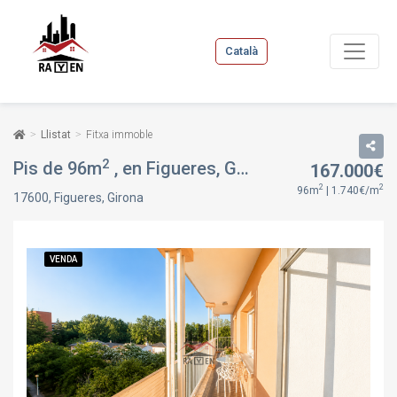
Català
Llistat
Fitxa immoble
2
Pis de 96m
, en Figueres, Girona
167.000€
VENDA
2
2
96m
| 1.740€/m
17600, Figueres, Girona
VENDA