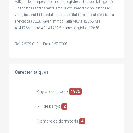
AJD), ni les despeses de notaria, registre de la propietat i gestió.
L`habitatge es transmetrà amb la documentació obligatòria en
vigor, incloent-hi la cèdula d`habitabilitat i el certificat d`eficiència
energètica (CEE). Rayen Immobiliària AICAT 12868 API
A14176Número API: A14176, número registro: 12868
Ref. 260320101 - Preu: 167.000€
Caracteristiques
Any construcció
1975
N º de banys
2
Nombre de dormitoris
4