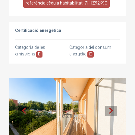
referència cèdula habitabilitat: 7HHZ92K9C
Certificació energètica
Categoria de les
Categoria del consum
emissions
E
energètic
E