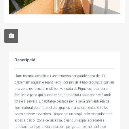
Descripció
Llum natural, amplitud i una terrassa per gaudir cada dia. Et
presentem aquest elegant i acollidor pis de 4 habitacions situat en
una zona residencial molt ben valorada de Figueres, ideal per a
famílies o per a qui busca espai, comoditat i bona connexió amb
tots els serveis. L habitatge destaca per la seva gran entrada de
llum natural durant tot el dia, gràcies a la seva orientació i a les
seves estances exteriors. Disposa d un ampli saló-menjador amb
accés a balcó i zona de terrassa, creant un espai agradable i
funcional tant per al dia a dia com per gaudir de moments de