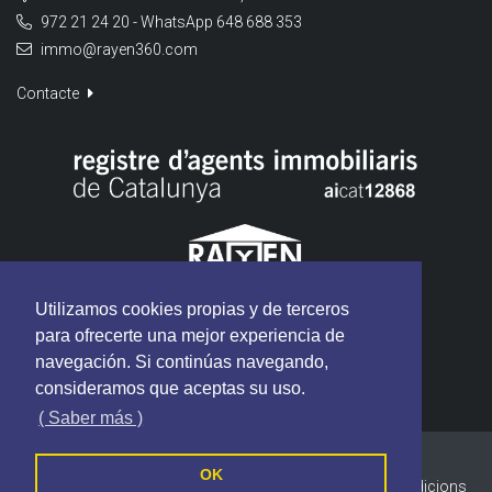
972 21 24 20 - WhatsApp 648 688 353
immo@rayen360.com
Contacte
Utilizamos cookies propias y de terceros
para ofrecerte una mejor experiencia de
navegación. Si continúas navegando,
consideramos que aceptas su uso.
( Saber más )
RAYEN Immobiliària - Tots els drets reservats
OK
Política de cookies
Política de privacitat
Termes i Condicions